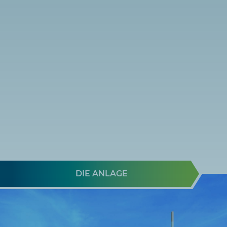
Energieautark und nahezu
klimaneutral
DIE ANLAGE